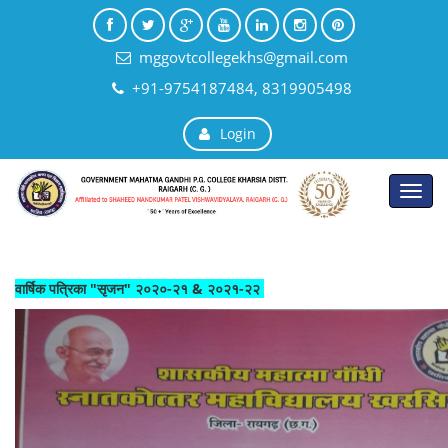
mggovtcollegekhs@gmail.com
+91-9754187484, 8319905498
Login
Toggl
navig
वार्षिक पत्रिका "सृजन" २०२०-२१ & २०२१-२२