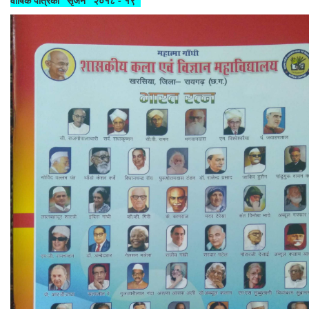
वार्षिक पत्रिका "सृजन" २०१८ - १९