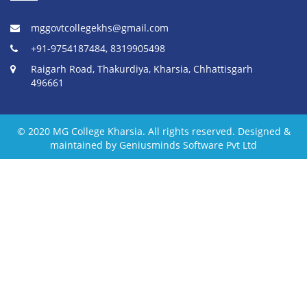
mggovtcollegekhs@gmail.com
+91-9754187484, 8319905498
Raigarh Road, Thakurdiya, Kharsia, Chhattisgarh
496661
© 2020 MG College Kharsia. All rights reserved. Designed &
maintained by Geniusminds Software Pvt Ltd